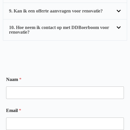
9. Kan ik een offerte aanvragen voor renovatie?
10. Hoe neem ik contact op met DDBoerboom voor
renovatie?
N
Naam
*
a
a
m
w
i
j
Email
*
j
e